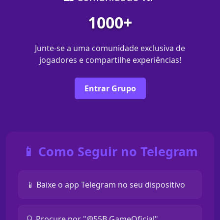
1000+
Junte-se a uma comunidade exclusiva de
jogadores e compartilhe experiências!
Entrar Grupo
📱 Como Seguir no Telegram
📱 Baixe o app Telegram no seu dispositivo
🔍 Procure por "@55B GameOficial"