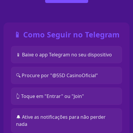
📱 Como Seguir no Telegram
📱 Baixe o app Telegram no seu dispositivo
🔍 Procure por "@55D CasinoOficial"
👆 Toque em "Entrar" ou "Join"
🔔 Ative as notificações para não perder
nada