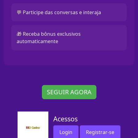
💬 Participe das conversas e interaja
🎁 Receba bônus exclusivos
automaticamente
SEGUIR AGORA
Acessos
Login
Registrar-se