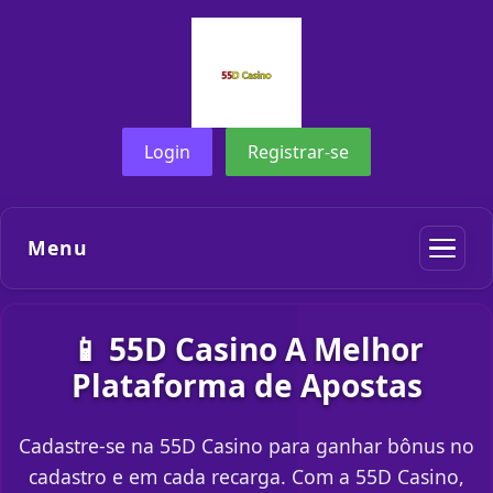
Login
Registrar-se
Menu
📱 55D Casino A Melhor
Plataforma de Apostas
Cadastre-se na 55D Casino para ganhar bônus no
cadastro e em cada recarga. Com a 55D Casino,