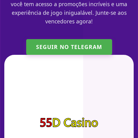
você tem acesso a promoções incríveis e uma
experiência de jogo inigualável. Junte-se aos
vencedores agora!
SEGUIR NO TELEGRAM