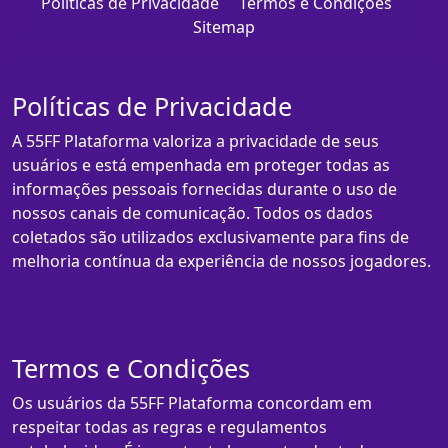
Políticas de Privacidade
Termos e Condições
Sitemap
Políticas de Privacidade
A 55FF Plataforma valoriza a privacidade de seus
usuários e está empenhada em proteger todas as
informações pessoais fornecidas durante o uso de
nossos canais de comunicação. Todos os dados
coletados são utilizados exclusivamente para fins de
melhoria contínua da experiência de nossos jogadores.
Termos e Condições
Os usuários da 55FF Plataforma concordam em
respeitar todas as regras e regulamentos