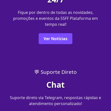
Fique por dentro de todas as novidades,
promoções e eventos da 55FF Plataforma em
tempo real!
Ver Notícias
💬 Suporte Direto
Chat
Suporte direto via Telegram, respostas rápidas e
atendimento personalizado!