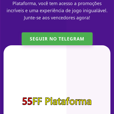
Plataforma, você tem acesso a promoções
incríveis e uma experiência de jogo inigualável.
Junte-se aos vencedores agora!
SEGUIR NO TELEGRAM