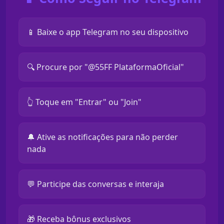
📱 Baixe o app Telegram no seu dispositivo
🔍 Procure por "@55FF PlataformaOficial"
👆 Toque em "Entrar" ou "Join"
🔔 Ative as notificações para não perder
nada
💬 Participe das conversas e interaja
🎁 Receba bônus exclusivos