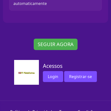
automaticamente
SEGUIR AGORA
Acessos
Login
Registrar-se