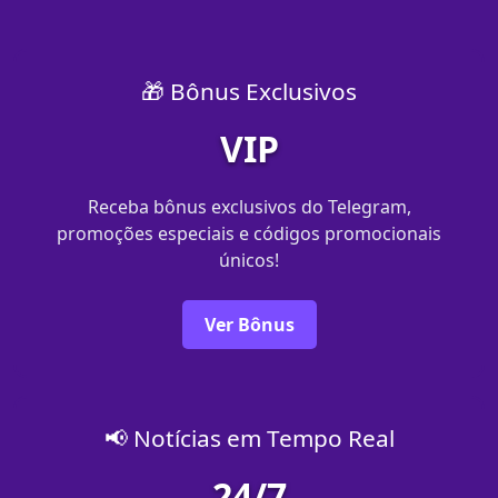
🎁 Bônus Exclusivos
VIP
Receba bônus exclusivos do Telegram,
promoções especiais e códigos promocionais
únicos!
Ver Bônus
📢 Notícias em Tempo Real
24/7