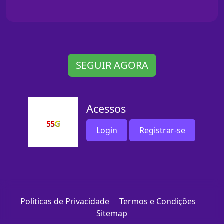
SEGUIR AGORA
Acessos
Login
Registrar-se
Políticas de Privacidade
Termos e Condições
Sitemap