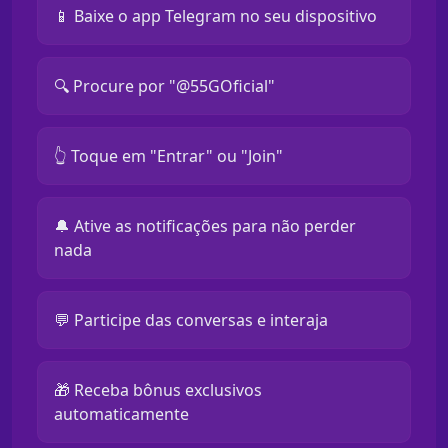
📱 Baixe o app Telegram no seu dispositivo
🔍 Procure por "@55GOficial"
👆 Toque em "Entrar" ou "Join"
🔔 Ative as notificações para não perder
nada
💬 Participe das conversas e interaja
🎁 Receba bônus exclusivos
automaticamente