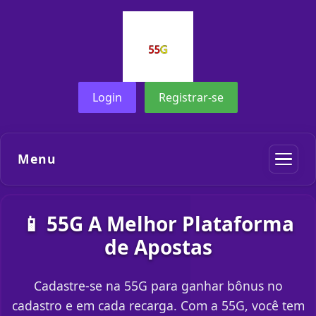
Login
Registrar-se
Menu
📱 55G A Melhor Plataforma
de Apostas
Cadastre-se na 55G para ganhar bônus no
cadastro e em cada recarga. Com a 55G, você tem