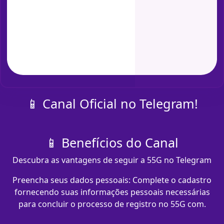
📱 Canal Oficial no Telegram!
📱 Benefícios do Canal
Descubra as vantagens de seguir a 55G no Telegram
Preencha seus dados pessoais: Complete o cadastro
fornecendo suas informações pessoais necessárias
para concluir o processo de registro no 55G com​.