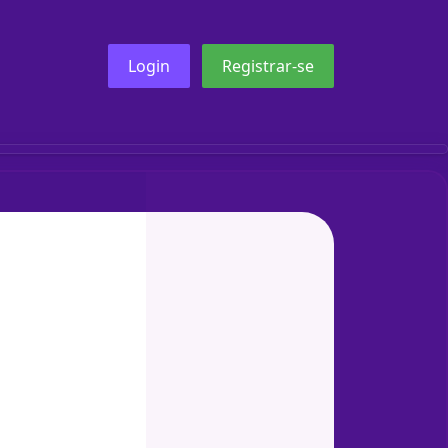
Login
Registrar-se