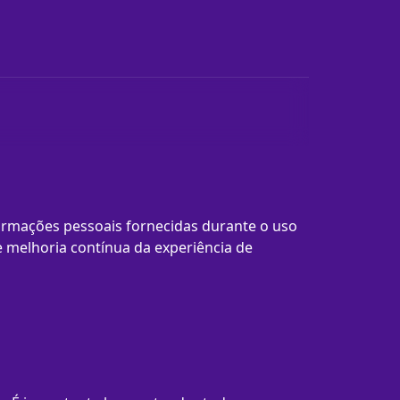
ormações pessoais fornecidas durante o uso
e melhoria contínua da experiência de