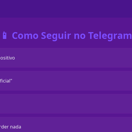
📱 Como Seguir no Telegram
ositivo
icial"
erder nada