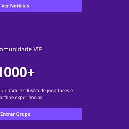
Ver Notícias
Comunidade VIP
1000+
unidade exclusiva de jogadores e
rtilhe experiências!
Entrar Grupo