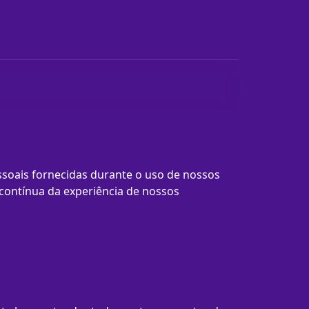
ssoais fornecidas durante o uso de nossos
 contínua da experiência de nossos