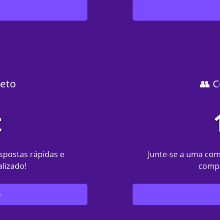
reto
👥 
t
espostas rápidas e
Junte-se a uma com
lizado!
compa
e