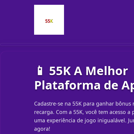
📱 55K A Melhor
Plataforma de A
Cadastre-se na 55K para ganhar bônus 
recarga. Com a 55K, você tem acesso a 
uma experiência de jogo inigualável. J
agora!