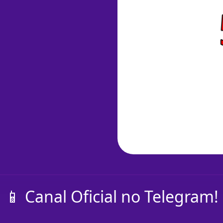
📱 Canal Oficial no Telegram!