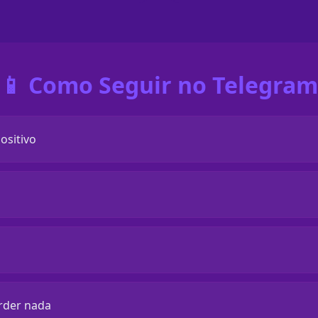
📱 Como Seguir no Telegram
ositivo
erder nada