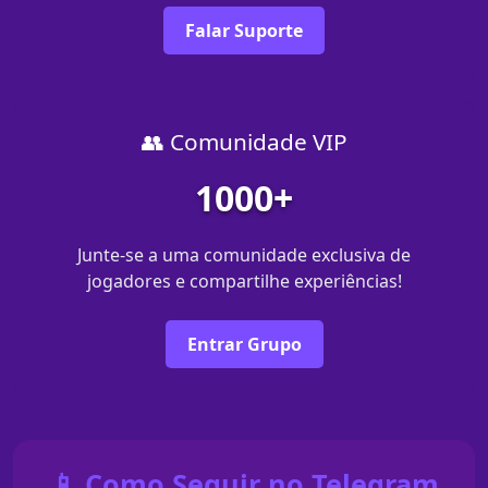
Falar Suporte
👥 Comunidade VIP
1000+
Junte-se a uma comunidade exclusiva de
jogadores e compartilhe experiências!
Entrar Grupo
📱 Como Seguir no Telegram