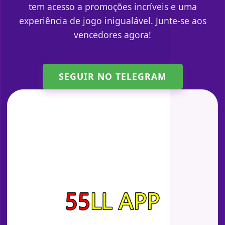
tem acesso a promoções incríveis e uma
experiência de jogo inigualável. Junte-se aos
vencedores agora!
SEGUIR NO TELEGRAM