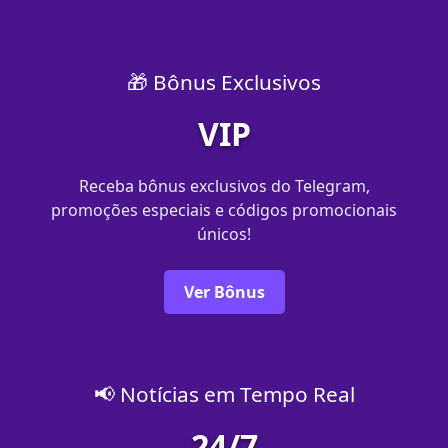
🎁 Bônus Exclusivos
VIP
Receba bônus exclusivos do Telegram,
promoções especiais e códigos promocionais
únicos!
Ver Bônus
📢 Notícias em Tempo Real
24/7