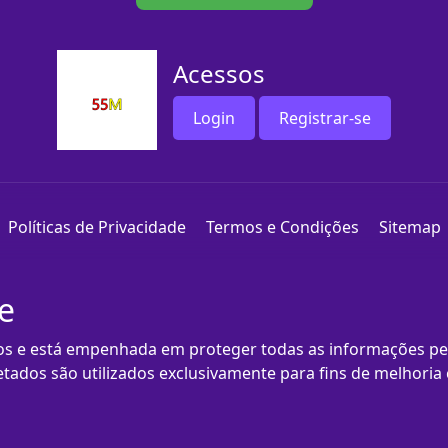
Acessos
Login
Registrar-se
Políticas de Privacidade
Termos e Condições
Sitemap
de
rios e está empenhada em proteger todas as informações pe
tados são utilizados exclusivamente para fins de melhoria