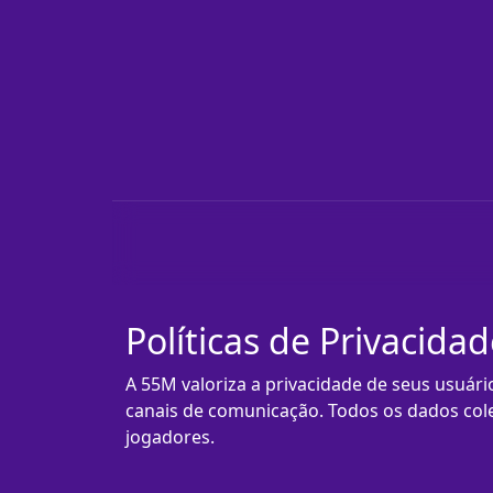
Políticas de Privacida
A 55M valoriza a privacidade de seus usuá
canais de comunicação. Todos os dados cole
jogadores.