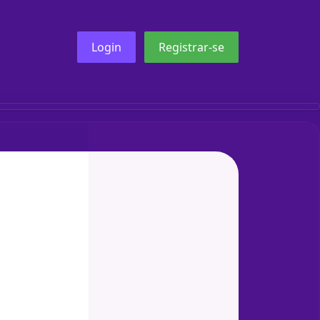
Login
Registrar-se