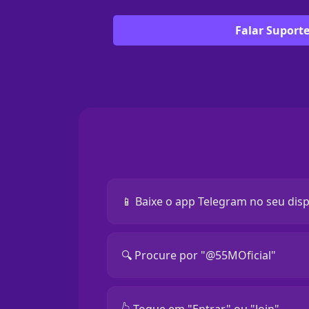
Falar Suport
📱 Baixe o app Telegram no seu disp
🔍 Procure por "@55MOficial"