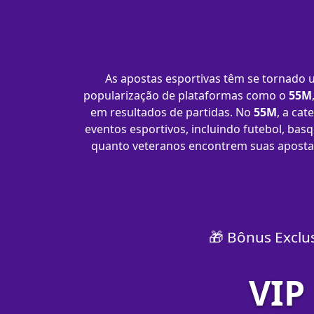
As apostas esportivas têm se tornado 
popularização de plataformas como o
55M
em resultados de partidas. No
55M
, a ca
eventos esportivos, incluindo futebol, basqu
quanto veteranos encontrem suas apostas 
🎁 Bônus Exclu
VIP