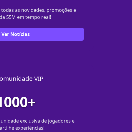
e todas as novidades, promoções e
da 55M em tempo real!
Ver Notícias
Comunidade VIP
1000+
unidade exclusiva de jogadores e
rtilhe experiências!