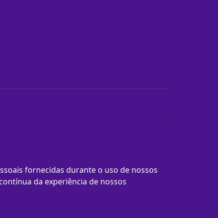
ssoais fornecidas durante o uso de nossos
 contínua da experiência de nossos