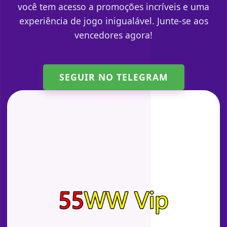
você tem acesso a promoções incríveis e uma
experiência de jogo inigualável. Junte-se aos
vencedores agora!
SEGUIR NO TELEGRAM