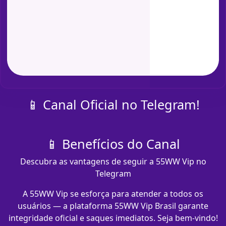
📱 Canal Oficial no Telegram!
📱 Benefícios do Canal
Descubra as vantagens de seguir a 55WW Vip no
Telegram
A 55WW Vip se esforça para atender a todos os
usuários — a plataforma 55WW Vip Brasil garante
integridade oficial e saques imediatos. Seja bem-vindo!