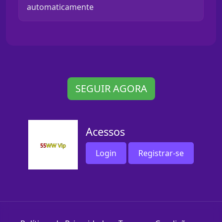
automaticamente
SEGUIR AGORA
Acessos
Login
Registrar-se