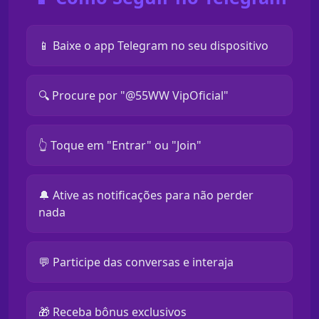
📱 Baixe o app Telegram no seu dispositivo
🔍 Procure por "@55WW VipOficial"
👆 Toque em "Entrar" ou "Join"
🔔 Ative as notificações para não perder
nada
💬 Participe das conversas e interaja
🎁 Receba bônus exclusivos