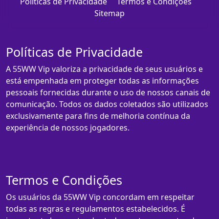
Políticas de Privacidade
Termos e Condições
Sitemap
Políticas de Privacidade
A 55WW Vip valoriza a privacidade de seus usuários e
está empenhada em proteger todas as informações
pessoais fornecidas durante o uso de nossos canais de
comunicação. Todos os dados coletados são utilizados
exclusivamente para fins de melhoria contínua da
experiência de nossos jogadores.
Termos e Condições
Os usuários da 55WW Vip concordam em respeitar
todas as regras e regulamentos estabelecidos. É