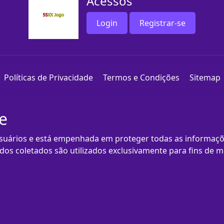
Acessos
Login
Registrar-se
Políticas de Privacidade
Termos e Condições
Sitemap
de
 usuários e está empenhada em proteger todas as informaçõ
os coletados são utilizados exclusivamente para fins de m