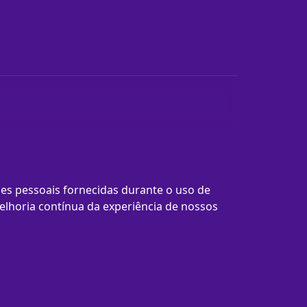
es pessoais fornecidas durante o uso de
elhoria contínua da experiência de nossos