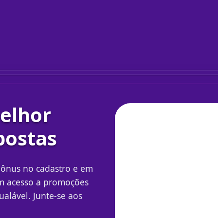
Melhor
postas
bônus no cadastro e em
em acesso a promoções
ualável. Junte-se aos