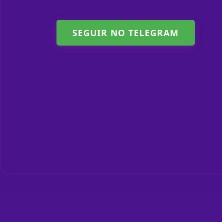
SEGUIR NO TELEGRAM