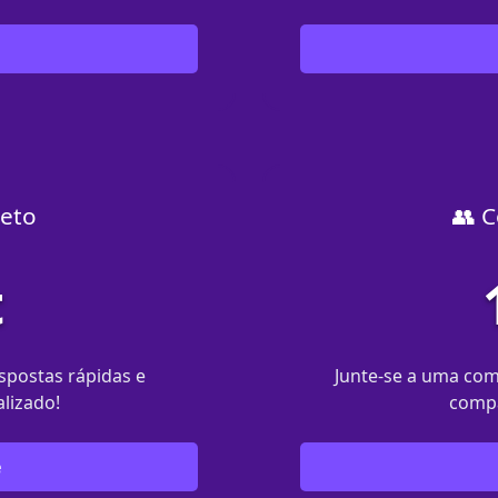
reto
👥 
t
espostas rápidas e
Junte-se a uma com
lizado!
compa
e