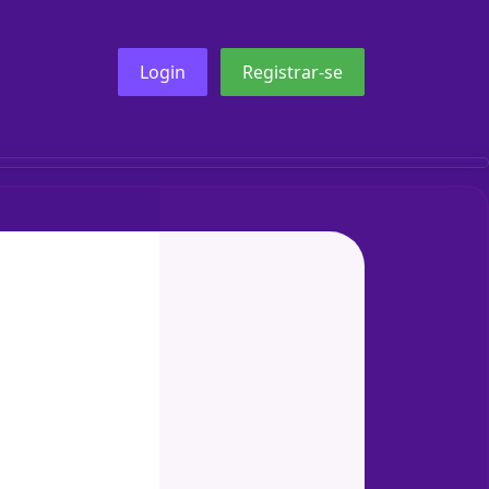
Login
Registrar-se