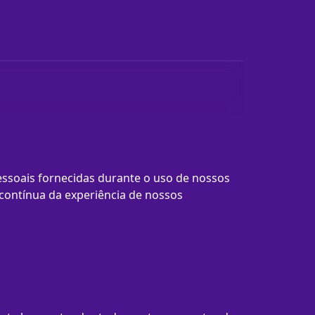
essoais fornecidas durante o uso de nossos
 contínua da experiência de nossos