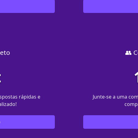
reto
👥 
t
espostas rápidas e
Junte-se a uma com
lizado!
compa
e