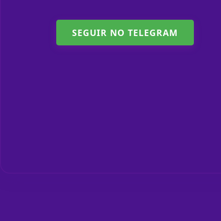
SEGUIR NO TELEGRAM