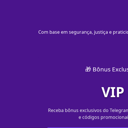
Com base em segurança, justiça e pratici
🎁 Bônus Exclu
VIP
Receba bônus exclusivos do Telegra
e códigos promocionai