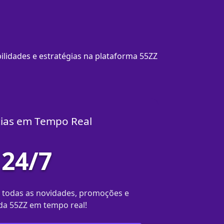
ilidades e estratégias na plataforma 55ZZ
cias em Tempo Real
24/7
e todas as novidades, promoções e
da 55ZZ em tempo real!