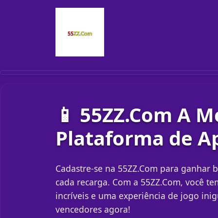
📱 55ZZ.Com A M
Plataforma de A
Cadastre-se na 55ZZ.Com para ganhar 
cada recarga. Com a 55ZZ.Com, você t
incríveis e uma experiência de jogo inig
vencedores agora!