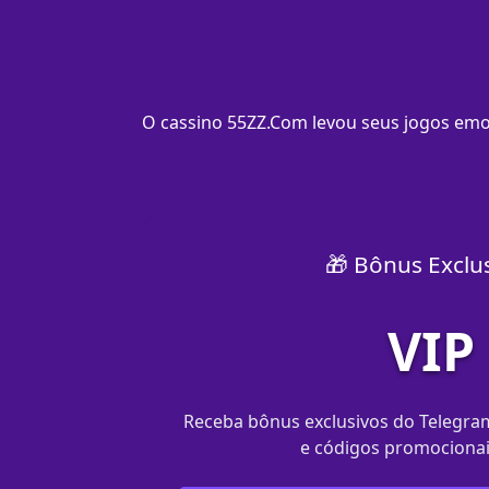
O cassino 55ZZ.Com levou seus jogos emo
🎁 Bônus Exclu
VIP
Receba bônus exclusivos do Telegra
e códigos promocionai