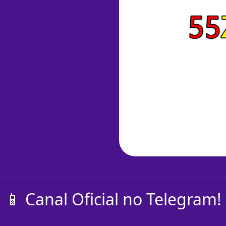
📱 Canal Oficial no Telegram!