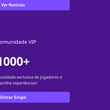
Ver Notícias
Comunidade VIP
1000+
unidade exclusiva de jogadores e
rtilhe experiências!
Entrar Grupo