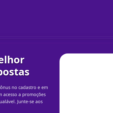
elhor
postas
bônus no cadastro e em
em acesso a promoções
ualável. Junte-se aos