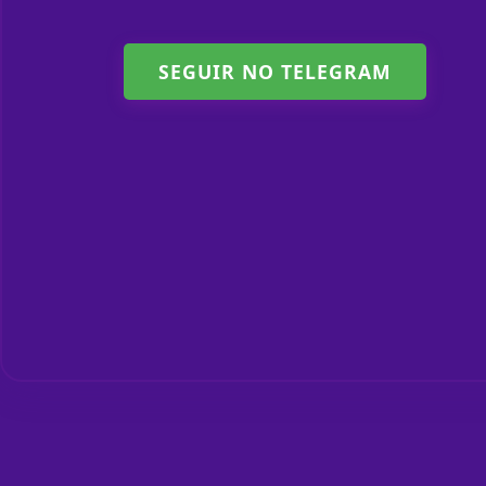
SEGUIR NO TELEGRAM