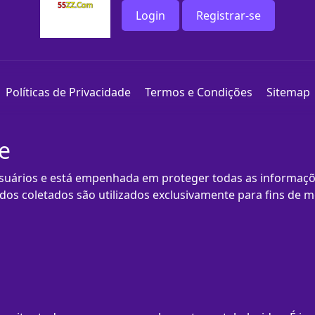
Login
Registrar-se
Políticas de Privacidade
Termos e Condições
Sitemap
de
usuários e está empenhada em proteger todas as informaçõ
os coletados são utilizados exclusivamente para fins de m