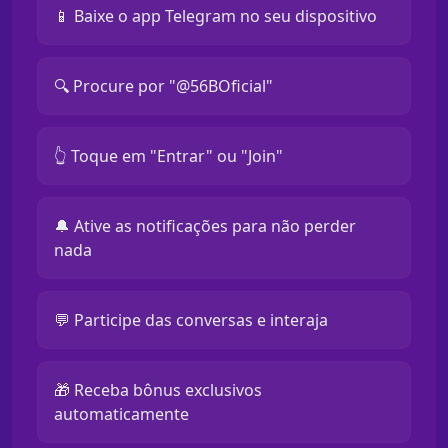
📱 Baixe o app Telegram no seu dispositivo
🔍 Procure por "@56BOficial"
👆 Toque em "Entrar" ou "Join"
🔔 Ative as notificações para não perder
nada
💬 Participe das conversas e interaja
🎁 Receba bônus exclusivos
automaticamente