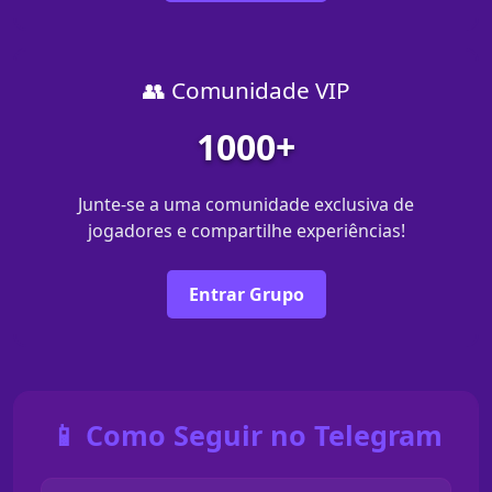
👥 Comunidade VIP
1000+
Junte-se a uma comunidade exclusiva de
jogadores e compartilhe experiências!
Entrar Grupo
📱 Como Seguir no Telegram