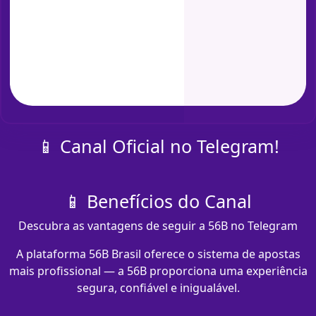
📱 Canal Oficial no Telegram!
📱 Benefícios do Canal
Descubra as vantagens de seguir a 56B no Telegram
A plataforma 56B Brasil oferece o sistema de apostas
mais profissional — a 56B proporciona uma experiência
segura, confiável e inigualável.