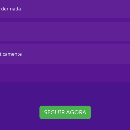
erder nada
a
aticamente
SEGUIR AGORA