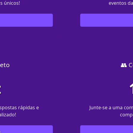
s únicos!
eventos da
reto
👥 
t
espostas rápidas e
Junte-se a uma com
lizado!
compa
e