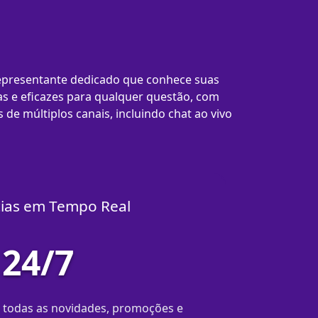
epresentante dedicado que conhece suas
das e eficazes para qualquer questão, com
de múltiplos canais, incluindo chat ao vivo
cias em Tempo Real
24/7
e todas as novidades, promoções e