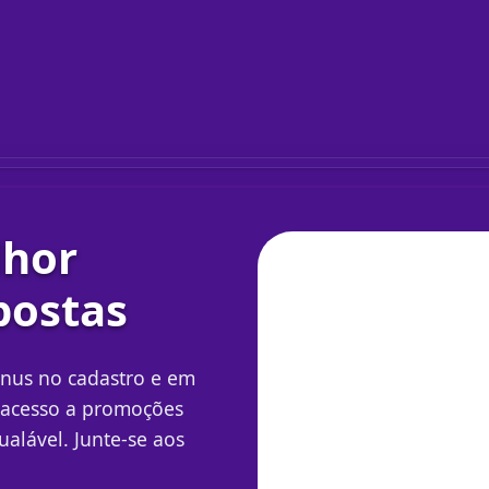
lhor
postas
nus no cadastro e em
 acesso a promoções
ualável. Junte-se aos