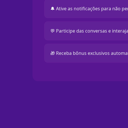
🔔 Ative as notificações para não p
💬 Participe das conversas e interaj
🎁 Receba bônus exclusivos autom