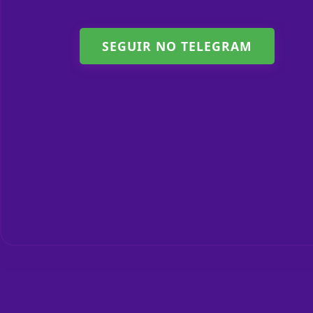
SEGUIR NO TELEGRAM