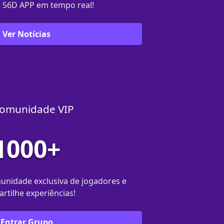
 56D APP em tempo real!
Ver Notícias
Comunidade VIP
1000+
unidade exclusiva de jogadores e
rtilhe experiências!
Entrar Grupo