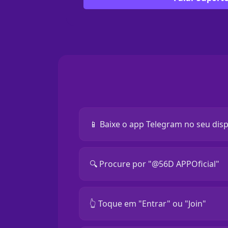
📱 Baixe o app Telegram no seu disp
🔍 Procure por "@56D APPOficial"
👆 Toque em "Entrar" ou "Join"