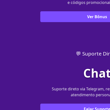
e códigos promocionai
Ver Bônus
💬 Suporte Di
Cha
Suporte direto via Telegram, r
atendimento persona
Falar Suport