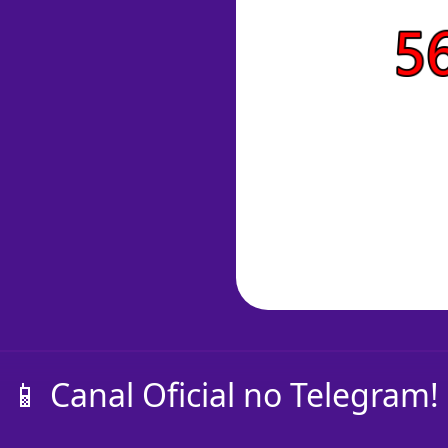
📱 Canal Oficial no Telegram!