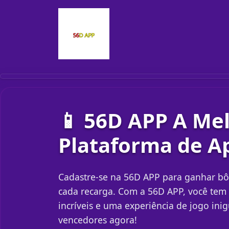
📱 56D APP A Me
Plataforma de A
Cadastre-se na 56D APP para ganhar bô
cada recarga. Com a 56D APP, você tem
incríveis e uma experiência de jogo inig
vencedores agora!