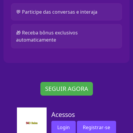
💬 Participe das conversas e interaja
🎁 Receba bônus exclusivos
automaticamente
SEGUIR AGORA
Acessos
Login
Registrar-se