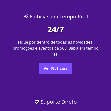
📢 Notícias em Tempo Real
24/7
Fique por dentro de todas as novidades,
promoções e eventos da 56D Baixa em tempo
real!
Ver Notícias
💬 Suporte Direto