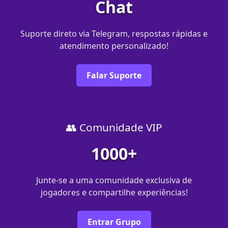
Chat
Suporte direto via Telegram, respostas rápidas e
atendimento personalizado!
Falar Suporte
👥 Comunidade VIP
1000+
Junte-se a uma comunidade exclusiva de
jogadores e compartilhe experiências!
Entrar Grupo