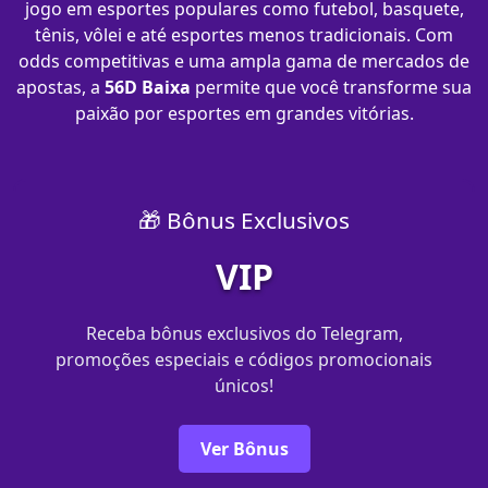
jogo em esportes populares como futebol, basquete,
tênis, vôlei e até esportes menos tradicionais. Com
odds competitivas e uma ampla gama de mercados de
apostas, a
56D Baixa
permite que você transforme sua
paixão por esportes em grandes vitórias.
🎁 Bônus Exclusivos
VIP
Receba bônus exclusivos do Telegram,
promoções especiais e códigos promocionais
únicos!
Ver Bônus