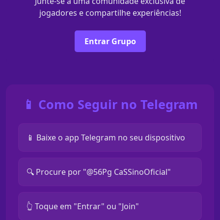
Junte-se a uma comunidade exclusiva de
jogadores e compartilhe experiências!
Entrar Grupo
📱 Como Seguir no Telegram
📱 Baixe o app Telegram no seu dispositivo
🔍 Procure por "@56Pg CaSSinoOficial"
👆 Toque em "Entrar" ou "Join"