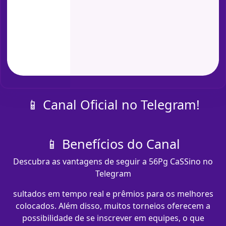
📱 Canal Oficial no Telegram!
📱 Benefícios do Canal
Descubra as vantagens de seguir a 56Pg CaSSino no
Telegram
sultados em tempo real e prêmios para os melhores
colocados. Além disso, muitos torneios oferecem a
possibilidade de se inscrever em equipes, o que