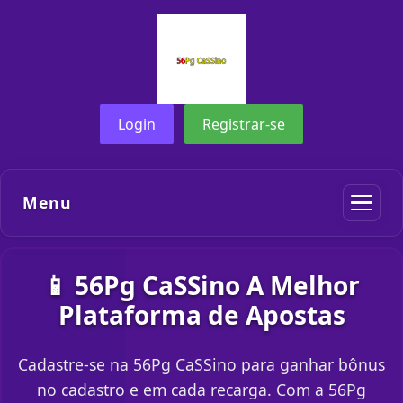
Login
Registrar-se
Menu
📱 56Pg CaSSino A Melhor
Plataforma de Apostas
Cadastre-se na 56Pg CaSSino para ganhar bônus
no cadastro e em cada recarga. Com a 56Pg