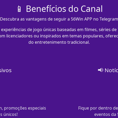
📱 Benefícios do Canal
Descubra as vantagens de seguir a 56Win APP no Telegra
xperiências de jogo únicas baseadas em filmes, séries de T
m licenciadores ou inspirados em temas populares, ofere
do entretenimento tradicional.
sivos
📢 Notí
m, promoções especiais
Fique por dentro d
s únicos!
eventos da 