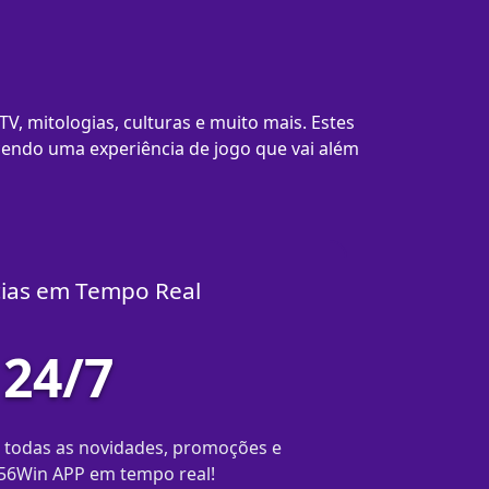
m
V, mitologias, culturas e muito mais. Estes
cendo uma experiência de jogo que vai além
cias em Tempo Real
24/7
e todas as novidades, promoções e
56Win APP em tempo real!