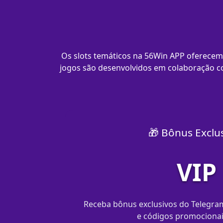
Os slots temáticos na 56Win APP oferecem e
jogos são desenvolvidos em colaboração co
🎁 Bônus Exclu
VIP
Receba bônus exclusivos do Telegra
e códigos promocionai