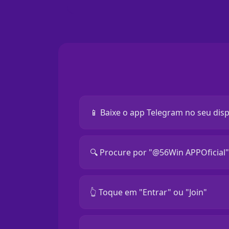
📱 Baixe o app Telegram no seu disp
🔍 Procure por "@56Win APPOficial"
👆 Toque em "Entrar" ou "Join"