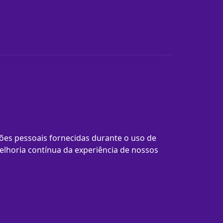
ões pessoais fornecidas durante o uso de
elhoria contínua da experiência de nossos