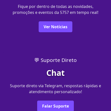
Fique por dentro de todas as novidades,
promoções e eventos da 5757 em tempo real!
Ver Notícias
💬 Suporte Direto
Chat
Suporte direto via Telegram, respostas rápidas e
atendimento personalizado!
Falar Suporte