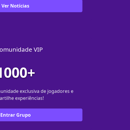
Ver Notícias
Comunidade VIP
1000+
unidade exclusiva de jogadores e
rtilhe experiências!
Entrar Grupo