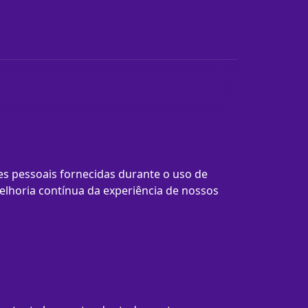
es pessoais fornecidas durante o uso de
elhoria contínua da experiência de nossos