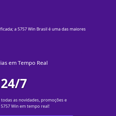
ficada; a 5757 Win Brasil é uma das maiores
cias em Tempo Real
24/7
e todas as novidades, promoções e
 5757 Win em tempo real!