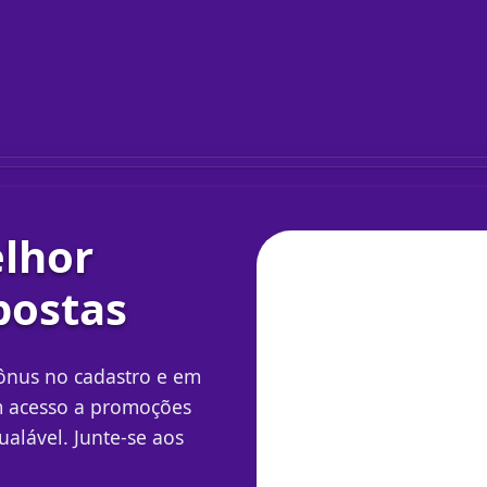
elhor
postas
ônus no cadastro e em
m acesso a promoções
ualável. Junte-se aos