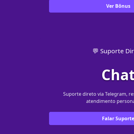
Ver Bônus
💬 Suporte Di
Cha
Suporte direto via Telegram, r
atendimento persona
Falar Suport