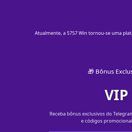
Atualmente, a 5757 Win tornou-se uma plata
🎁 Bônus Exclu
VIP
Receba bônus exclusivos do Telegra
e códigos promocionai