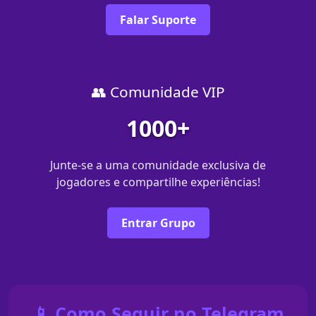
Falar Suporte
👥 Comunidade VIP
1000+
Junte-se a uma comunidade exclusiva de
jogadores e compartilhe experiências!
Entrar Grupo
📱 Como Seguir no Telegram