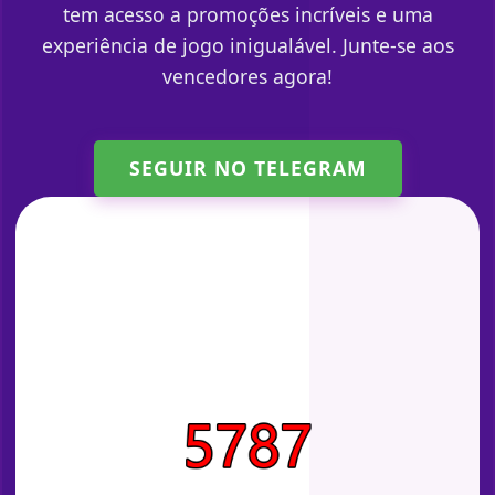
tem acesso a promoções incríveis e uma
experiência de jogo inigualável. Junte-se aos
vencedores agora!
SEGUIR NO TELEGRAM