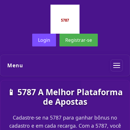
Login
Registrar-se
Menu
📱 5787 A Melhor Plataforma
de Apostas
Cadastre-se na 5787 para ganhar bônus no
cadastro e em cada recarga. Com a 5787, você