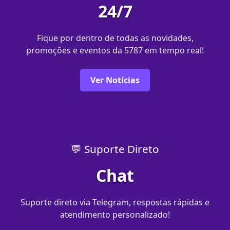
24/7
Fique por dentro de todas as novidades,
promoções e eventos da 5787 em tempo real!
Ver Notícias
💬 Suporte Direto
Chat
Suporte direto via Telegram, respostas rápidas e
atendimento personalizado!