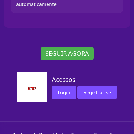
automaticamente
SEGUIR AGORA
Acessos
Login
Registrar-se