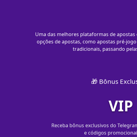
Uma das melhores plataformas de apostas esp
opções de apostas, como apostas pré-jogo 
tradicionais, passando pela
🎁 Bônus Exclu
VIP
Receba bônus exclusivos do Telegra
e códigos promocionai