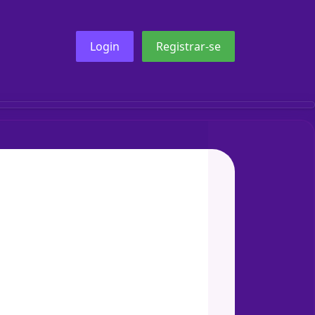
Login
Registrar-se