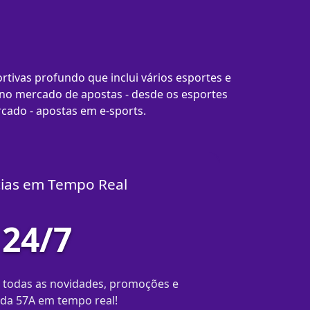
rtivas profundo que inclui vários esportes e
 no mercado de apostas - desde os esportes
rcado - apostas em e-sports.
cias em Tempo Real
24/7
e todas as novidades, promoções e
 da 57A em tempo real!