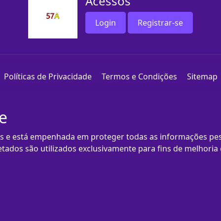
Acessos
Login
Registrar-se
Políticas de Privacidade
Termos e Condições
Sitemap
de
ios e está empenhada em proteger todas as informações pe
tados são utilizados exclusivamente para fins de melhoria