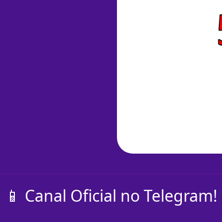
📱 Canal Oficial no Telegram!