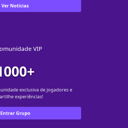
Ver Notícias
Comunidade VIP
1000+
unidade exclusiva de jogadores e
rtilhe experiências!
Entrar Grupo