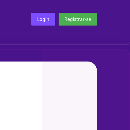
Login
Registrar-se