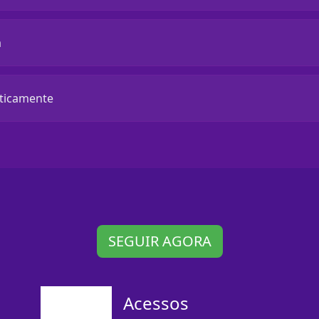
a
aticamente
SEGUIR AGORA
Acessos