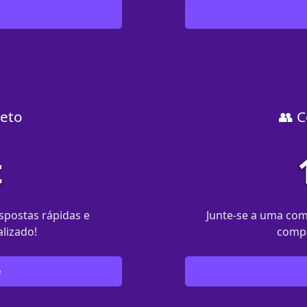
reto
👥 
t
espostas rápidas e
Junte-se a uma com
lizado!
compa
e