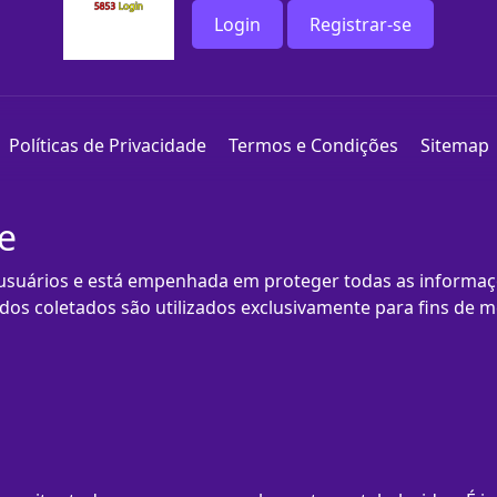
Login
Registrar-se
Políticas de Privacidade
Termos e Condições
Sitemap
de
s usuários e está empenhada em proteger todas as informaç
os coletados são utilizados exclusivamente para fins de m