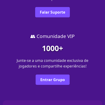
Falar Suporte
👥 Comunidade VIP
1000+
Junte-se a uma comunidade exclusiva de
jogadores e compartilhe experiências!
Entrar Grupo