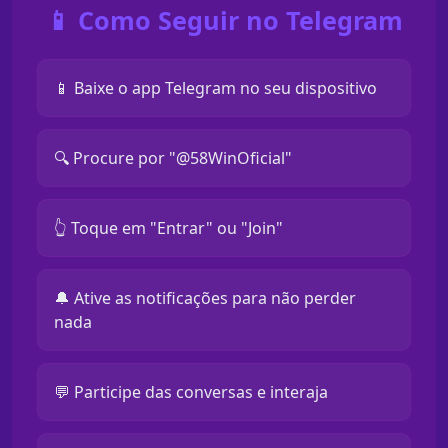
📱 Como Seguir no Telegram
📱 Baixe o app Telegram no seu dispositivo
🔍 Procure por "@58WinOficial"
👆 Toque em "Entrar" ou "Join"
🔔 Ative as notificações para não perder
nada
💬 Participe das conversas e interaja