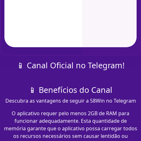
📱 Canal Oficial no Telegram!
📱 Benefícios do Canal
Descubra as vantagens de seguir a 58Win no Telegram
O aplicativo requer pelo menos 2GB de RAM para
funcionar adequadamente. Esta quantidade de
memória garante que o aplicativo possa carregar todos
os recursos necessários sem causar lentidão ou