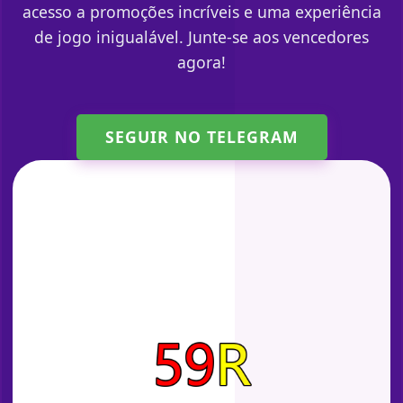
acesso a promoções incríveis e uma experiência
de jogo inigualável. Junte-se aos vencedores
agora!
SEGUIR NO TELEGRAM