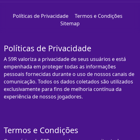
Políticas de Privacidade
Termos e Condições
Sitemap
Políticas de Privacidade
A 59R valoriza a privacidade de seus usuários e está
empenhada em proteger todas as informações
pessoais fornecidas durante o uso de nossos canais de
comunicação. Todos os dados coletados são utilizados
exclusivamente para fins de melhoria contínua da
experiência de nossos jogadores.
Termos e Condições