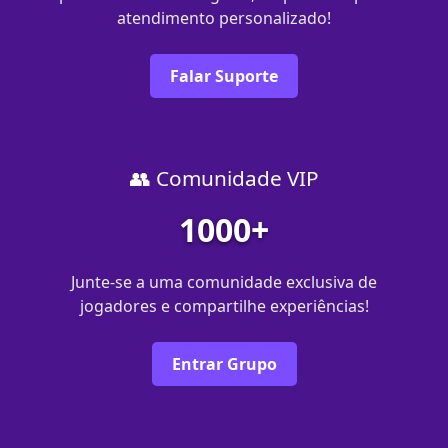
atendimento personalizado!
Falar Suporte
👥 Comunidade VIP
1000+
Junte-se a uma comunidade exclusiva de
jogadores e compartilhe experiências!
Entrar Grupo