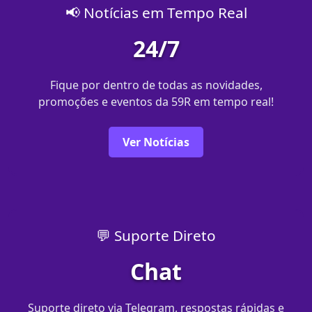
📢 Notícias em Tempo Real
24/7
Fique por dentro de todas as novidades,
promoções e eventos da 59R em tempo real!
Ver Notícias
💬 Suporte Direto
Chat
Suporte direto via Telegram, respostas rápidas e