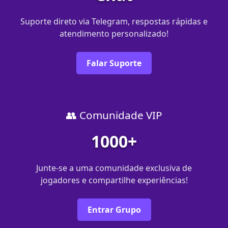
Suporte direto via Telegram, respostas rápidas e
atendimento personalizado!
Falar Suporte
👥 Comunidade VIP
1000+
Junte-se a uma comunidade exclusiva de
jogadores e compartilhe experiências!
Entrar Grupo