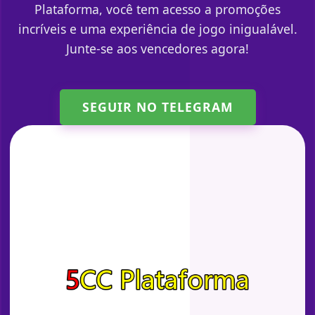
Plataforma, você tem acesso a promoções
incríveis e uma experiência de jogo inigualável.
Junte-se aos vencedores agora!
SEGUIR NO TELEGRAM