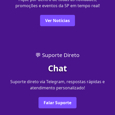
promoções e eventos da 5P em tempo real!
Ver Notícias
💬 Suporte Direto
Chat
Suporte direto via Telegram, respostas rápidas e
atendimento personalizado!
Falar Suporte