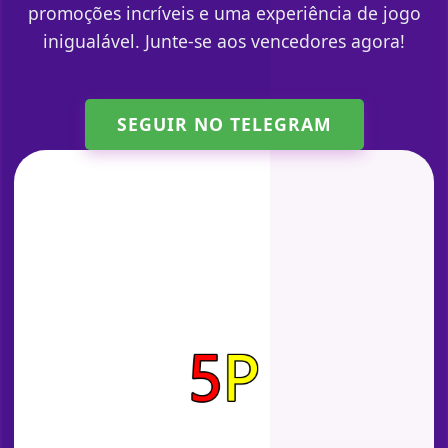
promoções incríveis e uma experiência de jogo
inigualável. Junte-se aos vencedores agora!
SEGUIR NO TELEGRAM