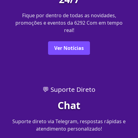
Fique por dentro de todas as novidades,
promoções e eventos da 6292 Com em tempo
real!
Ver Notícias
💬 Suporte Direto
Chat
Suporte direto via Telegram, respostas rápidas e
atendimento personalizado!