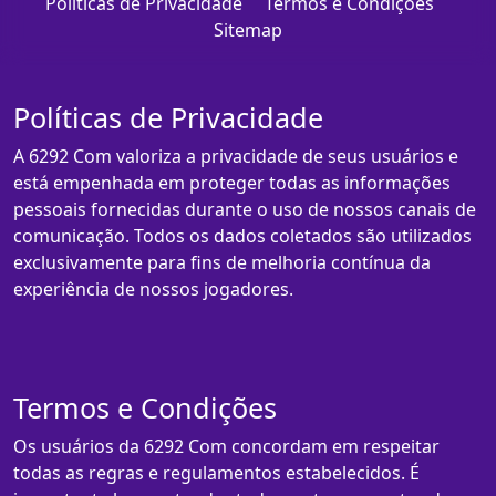
Políticas de Privacidade
Termos e Condições
Sitemap
Políticas de Privacidade
A 6292 Com valoriza a privacidade de seus usuários e
está empenhada em proteger todas as informações
pessoais fornecidas durante o uso de nossos canais de
comunicação. Todos os dados coletados são utilizados
exclusivamente para fins de melhoria contínua da
experiência de nossos jogadores.
Termos e Condições
Os usuários da 6292 Com concordam em respeitar
todas as regras e regulamentos estabelecidos. É