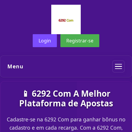
Login
Registrar-se
Menu
📱 6292 Com A Melhor
Plataforma de Apostas
Cadastre-se na 6292 Com para ganhar bônus no
cadastro e em cada recarga. Com a 6292 Com,