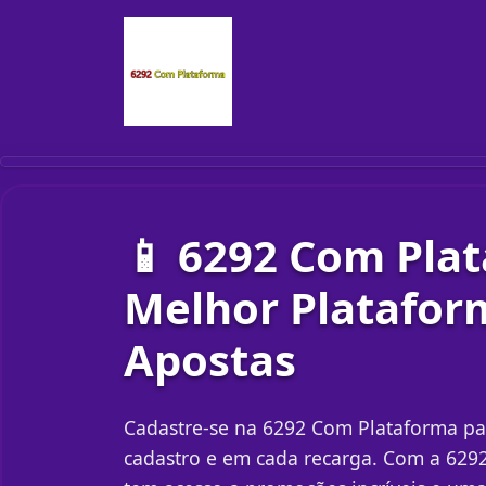
📱 6292 Com Pla
Melhor Platafor
Apostas
Cadastre-se na 6292 Com Plataforma p
cadastro e em cada recarga. Com a 629