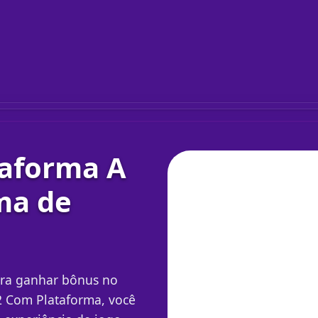
taforma A
ma de
ara ganhar bônus no
2 Com Plataforma, você