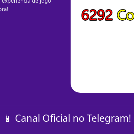
 experiência de jogo
ora!
📱 Canal Oficial no Telegram!