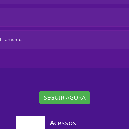
a
aticamente
SEGUIR AGORA
Acessos