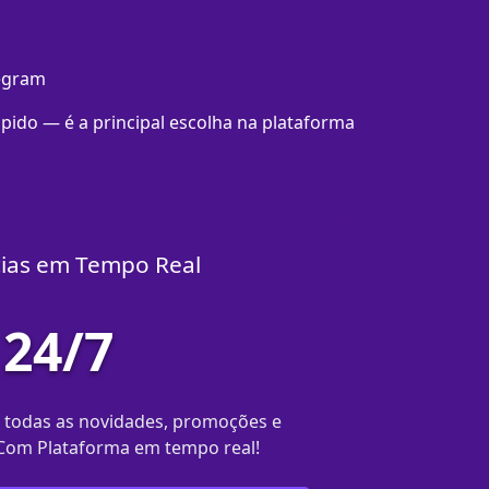
legram
ápido — é a principal escolha na plataforma
cias em Tempo Real
24/7
e todas as novidades, promoções e
Com Plataforma em tempo real!