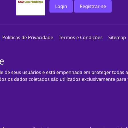
Login
Registrar-se
Políticas de Privacidade
Termos e Condições
Sitemap
de
ade de seus usuários e está empenhada em proteger todas 
os os dados coletados são utilizados exclusivamente para 