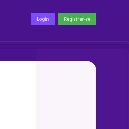
Login
Registrar-se