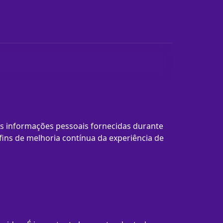
as informações pessoais fornecidas durante
fins de melhoria contínua da experiência de