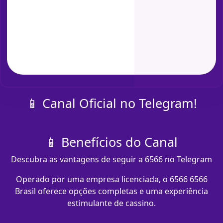
📱 Canal Oficial no Telegram!
📱 Benefícios do Canal
Descubra as vantagens de seguir a 6566 no Telegram
Operado por uma empresa licenciada, o 6566 6566
Brasil oferece opções completas e uma experiência
estimulante de cassino.