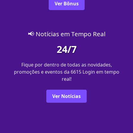
Ver Bônus
📢 Notícias em Tempo Real
24/7
Fique por dentro de todas as novidades,
promoções e eventos da 6615 Login em tempo
real!
Ver Notícias