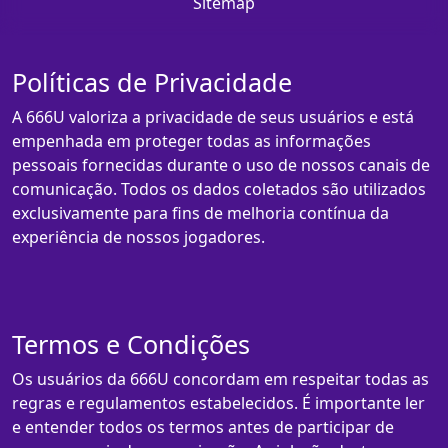
Sitemap
Políticas de Privacidade
A 666U valoriza a privacidade de seus usuários e está
empenhada em proteger todas as informações
pessoais fornecidas durante o uso de nossos canais de
comunicação. Todos os dados coletados são utilizados
exclusivamente para fins de melhoria contínua da
experiência de nossos jogadores.
Termos e Condições
Os usuários da 666U concordam em respeitar todas as
regras e regulamentos estabelecidos. É importante ler
e entender todos os termos antes de participar de