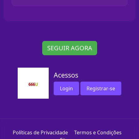
SEGUIR AGORA
Acessos
Login
Registrar-se
Políticas de Privacidade
Termos e Condições