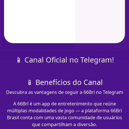
📱 Canal Oficial no Telegram!
📱 Benefícios do Canal
Descubra as vantagens de seguir a 66Brl no Telegram
A 66Brl é um app de entretenimento que reúne
múltiplas modalidades de jogo — a plataforma 66Brl
Brasil conta com uma vasta comunidade de usuários
que compartilham a diversão.