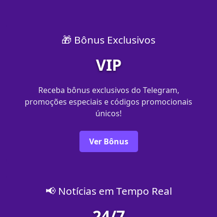
🎁 Bônus Exclusivos
VIP
Receba bônus exclusivos do Telegram,
promoções especiais e códigos promocionais
únicos!
Ver Bônus
📢 Notícias em Tempo Real
24/7