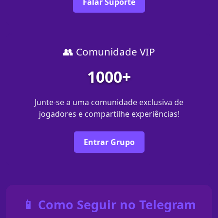
Falar Suporte
👥 Comunidade VIP
1000+
Junte-se a uma comunidade exclusiva de
jogadores e compartilhe experiências!
Entrar Grupo
📱 Como Seguir no Telegram