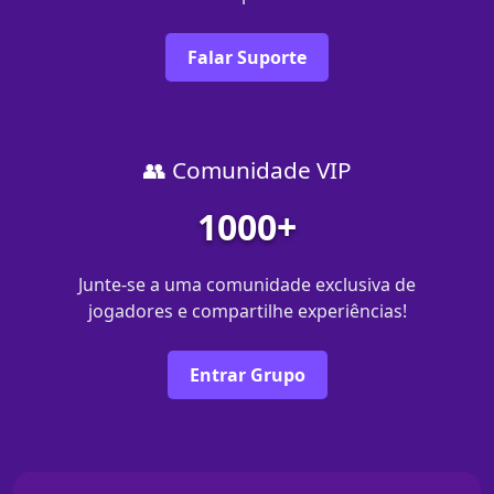
Falar Suporte
👥 Comunidade VIP
1000+
Junte-se a uma comunidade exclusiva de
jogadores e compartilhe experiências!
Entrar Grupo