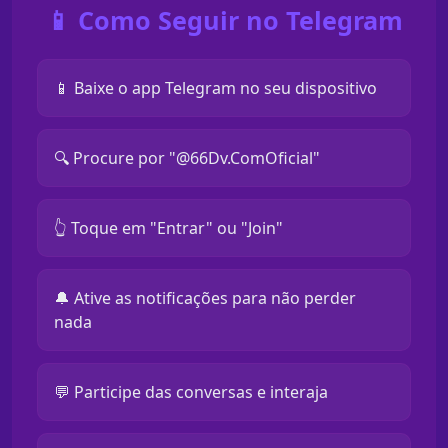
📱 Como Seguir no Telegram
📱 Baixe o app Telegram no seu dispositivo
🔍 Procure por "@66Dv.ComOficial"
👆 Toque em "Entrar" ou "Join"
🔔 Ative as notificações para não perder
nada
💬 Participe das conversas e interaja