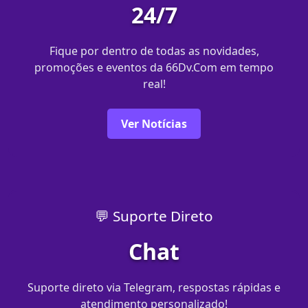
24/7
Fique por dentro de todas as novidades,
promoções e eventos da 66Dv.Com em tempo
real!
Ver Notícias
💬 Suporte Direto
Chat
Suporte direto via Telegram, respostas rápidas e
atendimento personalizado!