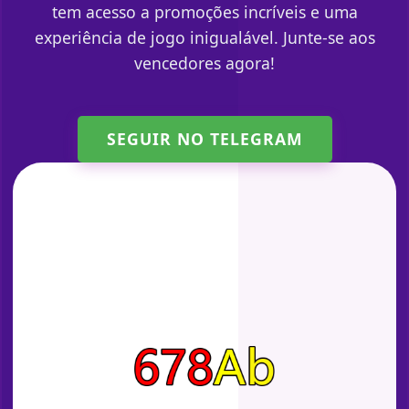
tem acesso a promoções incríveis e uma
experiência de jogo inigualável. Junte-se aos
vencedores agora!
SEGUIR NO TELEGRAM