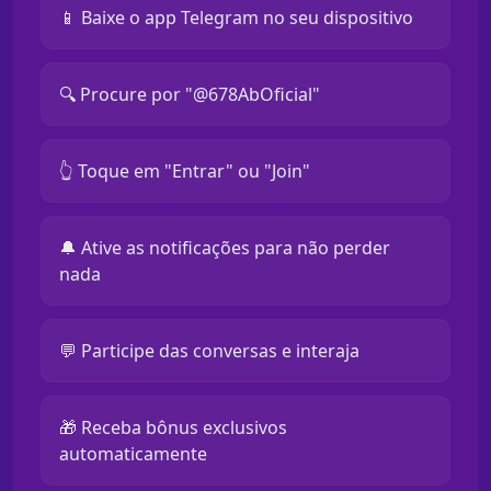
📱 Baixe o app Telegram no seu dispositivo
🔍 Procure por "@678AbOficial"
👆 Toque em "Entrar" ou "Join"
🔔 Ative as notificações para não perder
nada
💬 Participe das conversas e interaja
🎁 Receba bônus exclusivos
automaticamente