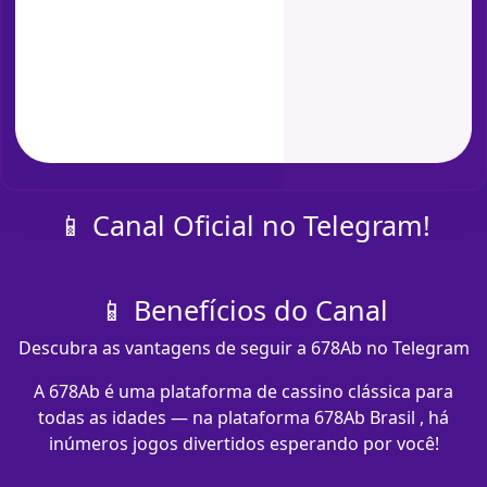
📱 Canal Oficial no Telegram!
📱 Benefícios do Canal
Descubra as vantagens de seguir a 678Ab no Telegram
A 678Ab é uma plataforma de cassino clássica para
todas as idades — na plataforma 678Ab Brasil , há
inúmeros jogos divertidos esperando por você!