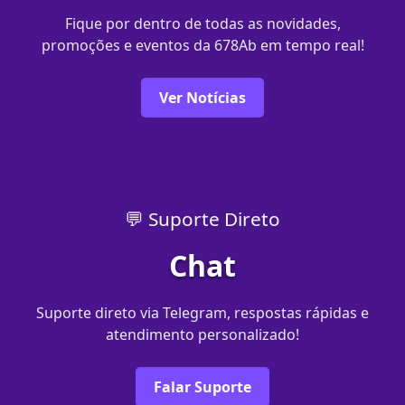
Fique por dentro de todas as novidades,
promoções e eventos da 678Ab em tempo real!
Ver Notícias
💬 Suporte Direto
Chat
Suporte direto via Telegram, respostas rápidas e
atendimento personalizado!
Falar Suporte