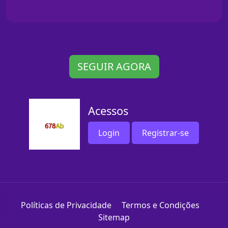
SEGUIR AGORA
Acessos
Login
Registrar-se
Políticas de Privacidade
Termos e Condições
Sitemap