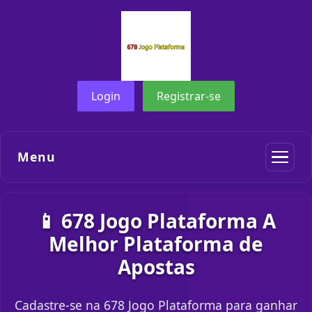
Login
Registrar-se
Menu
📱 678 Jogo Plataforma A
Melhor Plataforma de
Apostas
Cadastre-se na 678 Jogo Plataforma para ganhar