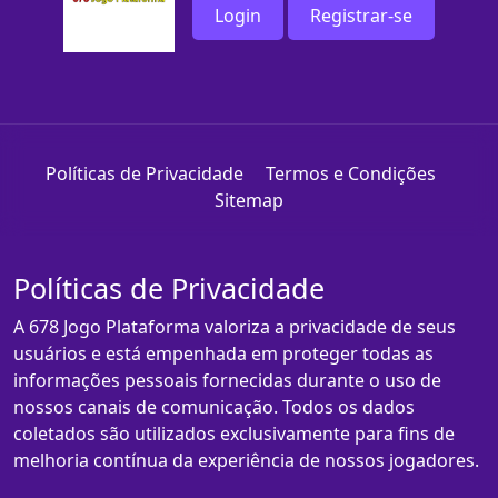
Login
Registrar-se
Políticas de Privacidade
Termos e Condições
Sitemap
Políticas de Privacidade
A 678 Jogo Plataforma valoriza a privacidade de seus
usuários e está empenhada em proteger todas as
informações pessoais fornecidas durante o uso de
nossos canais de comunicação. Todos os dados
coletados são utilizados exclusivamente para fins de
melhoria contínua da experiência de nossos jogadores.