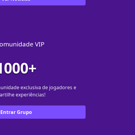
Comunidade VIP
1000+
unidade exclusiva de jogadores e
rtilhe experiências!
Entrar Grupo