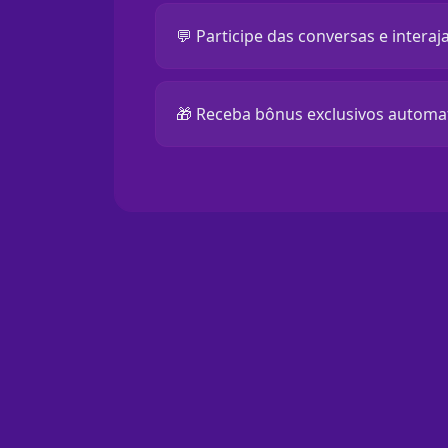
💬 Participe das conversas e interaj
🎁 Receba bônus exclusivos autom