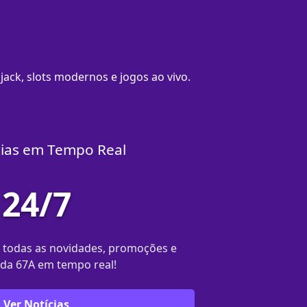
jack, slots modernos e jogos ao vivo.
cias em Tempo Real
24/7
e todas as novidades, promoções e
 da 67A em tempo real!
Ver Notícias