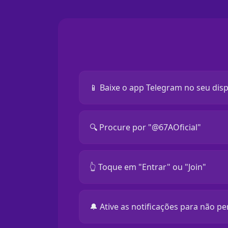
📱 Baixe o app Telegram no seu disp
🔍 Procure por "@67AOficial"
👆 Toque em "Entrar" ou "Join"
🔔 Ative as notificações para não p