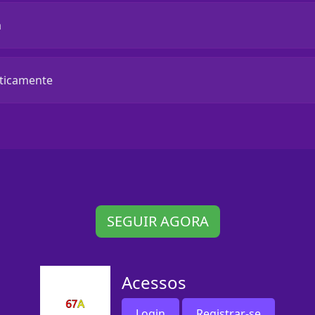
a
aticamente
SEGUIR AGORA
Acessos
Login
Registrar-se