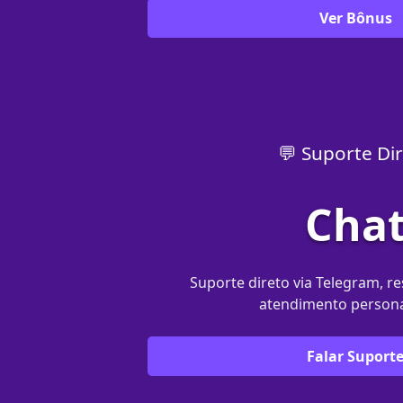
Ver Bônus
💬 Suporte Di
Cha
Suporte direto via Telegram, r
atendimento persona
Falar Suport