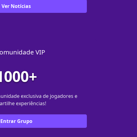
Ver Notícias
Comunidade VIP
1000+
unidade exclusiva de jogadores e
rtilhe experiências!
Entrar Grupo