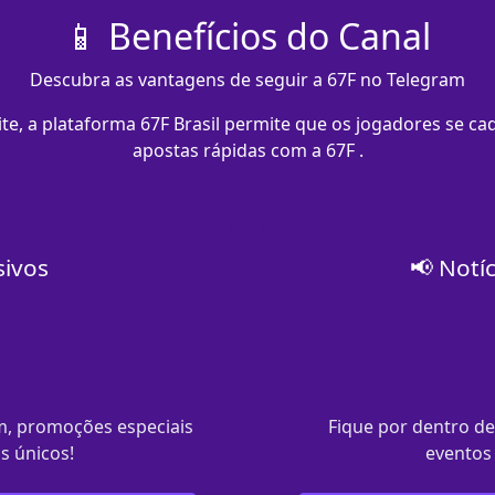
📱 Benefícios do Canal
Descubra as vantagens de seguir a 67F no Telegram
te, a plataforma 67F Brasil permite que os jogadores se c
apostas rápidas com a 67F .
sivos
📢 Notí
m, promoções especiais
Fique por dentro d
s únicos!
eventos