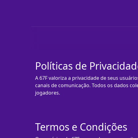
Políticas de Privacida
A 67F valoriza a privacidade de seus usuár
canais de comunicação. Todos os dados cole
jogadores.
Termos e Condições