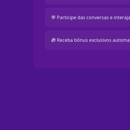
💬 Participe das conversas e interaj
🎁 Receba bônus exclusivos autom