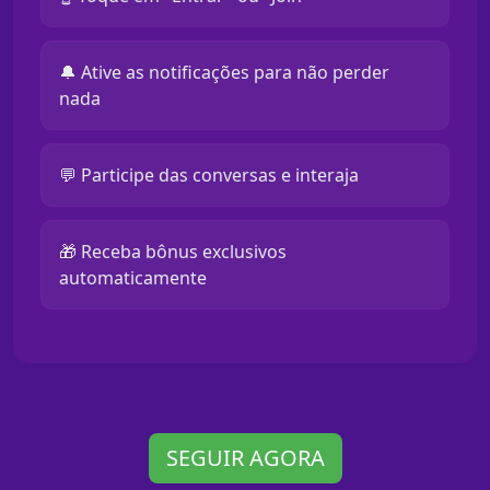
🔔 Ative as notificações para não perder
nada
💬 Participe das conversas e interaja
🎁 Receba bônus exclusivos
automaticamente
SEGUIR AGORA