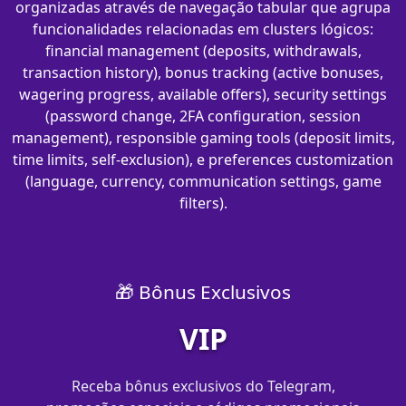
organizadas através de navegação tabular que agrupa
funcionalidades relacionadas em clusters lógicos:
financial management (deposits, withdrawals,
transaction history), bonus tracking (active bonuses,
wagering progress, available offers), security settings
(password change, 2FA configuration, session
management), responsible gaming tools (deposit limits,
time limits, self-exclusion), e preferences customization
(language, currency, communication settings, game
filters).
🎁 Bônus Exclusivos
VIP
Receba bônus exclusivos do Telegram,