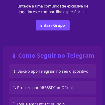
Junte-se a uma comunidade exclusiva de
jogadores e compartilhe experiências!
Entrar Grupo
📱 Como Seguir no Telegram
📱 Baixe o app Telegram no seu dispositivo
🔍 Procure por "@688F.ComOficial"
👆 Toque em "Entrar" ou "Join"