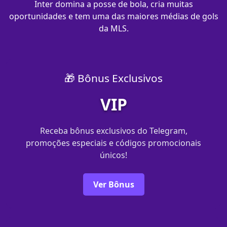
Inter domina a posse de bola, cria muitas
oportunidades e tem uma das maiores médias de gols
da MLS.
🎁 Bônus Exclusivos
VIP
Receba bônus exclusivos do Telegram,
promoções especiais e códigos promocionais
únicos!
Ver Bônus