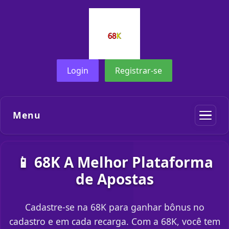
Login
Registrar-se
Menu
📱 68K A Melhor Plataforma
de Apostas
Cadastre-se na 68K para ganhar bônus no
cadastro e em cada recarga. Com a 68K, você tem