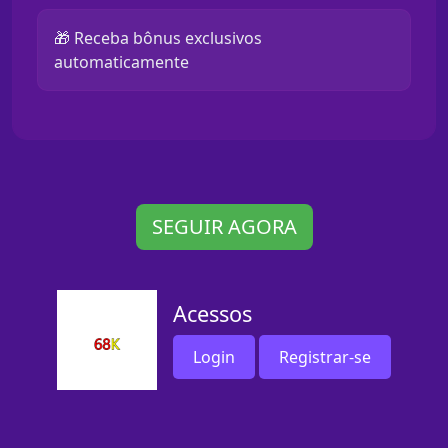
🎁 Receba bônus exclusivos
automaticamente
SEGUIR AGORA
Acessos
Login
Registrar-se