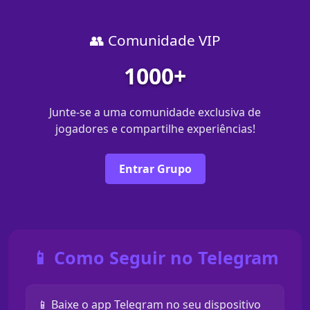
👥 Comunidade VIP
1000+
Junte-se a uma comunidade exclusiva de
jogadores e compartilhe experiências!
Entrar Grupo
📱 Como Seguir no Telegram
📱 Baixe o app Telegram no seu dispositivo