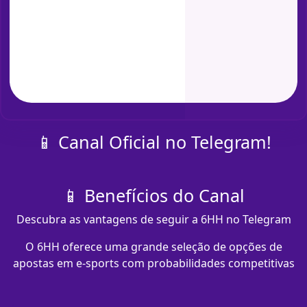
📱 Canal Oficial no Telegram!
📱 Benefícios do Canal
Descubra as vantagens de seguir a 6HH no Telegram
O 6HH oferece uma grande seleção de opções de
apostas em e-sports com probabilidades competitivas