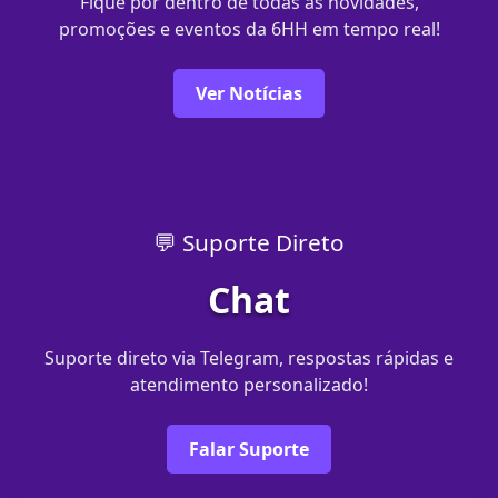
Fique por dentro de todas as novidades,
promoções e eventos da 6HH em tempo real!
Ver Notícias
💬 Suporte Direto
Chat
Suporte direto via Telegram, respostas rápidas e
atendimento personalizado!
Falar Suporte