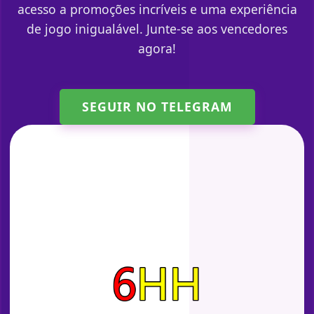
acesso a promoções incríveis e uma experiência
de jogo inigualável. Junte-se aos vencedores
agora!
SEGUIR NO TELEGRAM