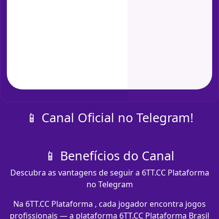
📱 Canal Oficial no Telegram!
📱 Benefícios do Canal
Descubra as vantagens de seguir a 6TT.CC Plataforma
no Telegram
Na 6TT.CC Plataforma , cada jogador encontra jogos
profissionais — a plataforma 6TT.CC Plataforma Brasil