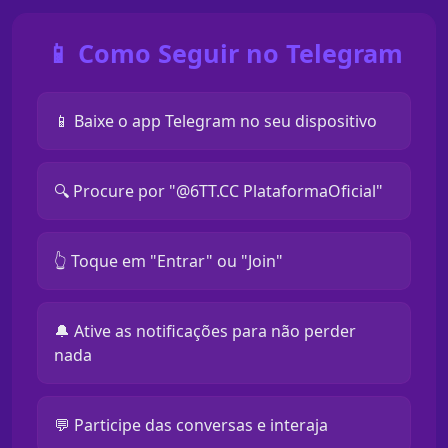
📱 Como Seguir no Telegram
📱 Baixe o app Telegram no seu dispositivo
🔍 Procure por "@6TT.CC PlataformaOficial"
👆 Toque em "Entrar" ou "Join"
🔔 Ative as notificações para não perder
nada
💬 Participe das conversas e interaja