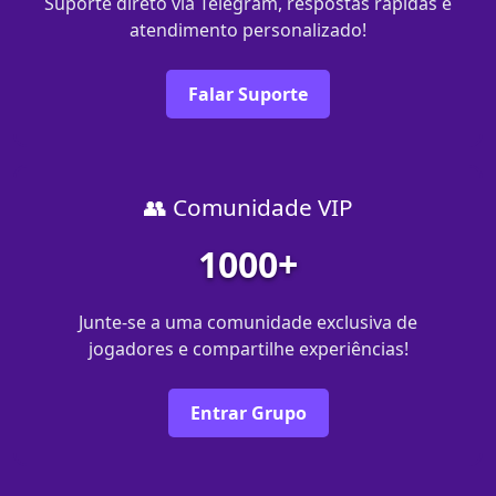
Suporte direto via Telegram, respostas rápidas e
atendimento personalizado!
Falar Suporte
👥 Comunidade VIP
1000+
Junte-se a uma comunidade exclusiva de
jogadores e compartilhe experiências!
Entrar Grupo