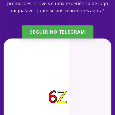
promoções incríveis e uma experiência de jogo
inigualável. Junte-se aos vencedores agora!
SEGUIR NO TELEGRAM