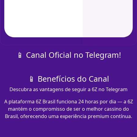
📱 Canal Oficial no Telegram!
📱 Benefícios do Canal
Descubra as vantagens de seguir a 6Z no Telegram
A plataforma 6Z Brasil funciona 24 horas por dia — a 6Z
mantém o compromisso de ser o melhor cassino do
Brasil, oferecendo uma experiência premium contínua.