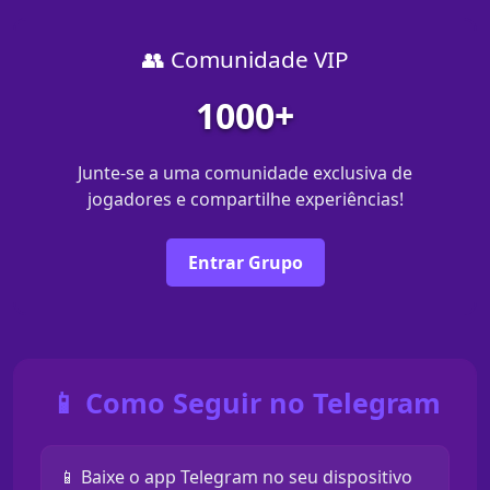
👥 Comunidade VIP
1000+
Junte-se a uma comunidade exclusiva de
jogadores e compartilhe experiências!
Entrar Grupo
📱 Como Seguir no Telegram
📱 Baixe o app Telegram no seu dispositivo