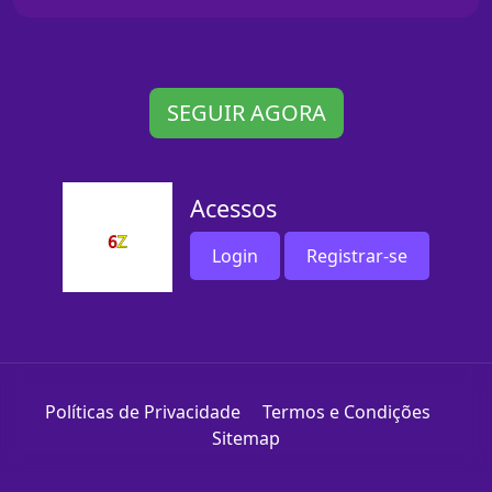
SEGUIR AGORA
Acessos
Login
Registrar-se
Políticas de Privacidade
Termos e Condições
Sitemap