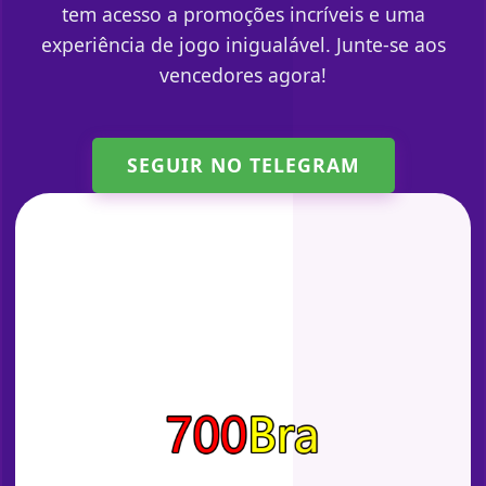
tem acesso a promoções incríveis e uma
experiência de jogo inigualável. Junte-se aos
vencedores agora!
SEGUIR NO TELEGRAM