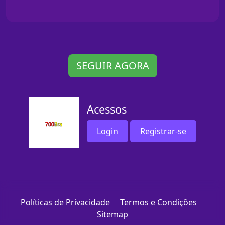
SEGUIR AGORA
Acessos
Login
Registrar-se
Políticas de Privacidade
Termos e Condições
Sitemap