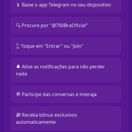
📱 Baixe o app Telegram no seu dispositivo
🔍 Procure por "@700BraOficial"
👆 Toque em "Entrar" ou "Join"
🔔 Ative as notificações para não perder
nada
💬 Participe das conversas e interaja
🎁 Receba bônus exclusivos
automaticamente