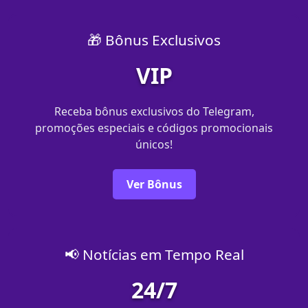
🎁 Bônus Exclusivos
VIP
Receba bônus exclusivos do Telegram,
promoções especiais e códigos promocionais
únicos!
Ver Bônus
📢 Notícias em Tempo Real
24/7