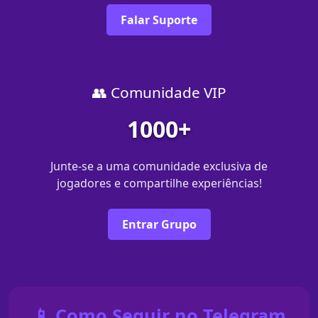
Falar Suporte
👥 Comunidade VIP
1000+
Junte-se a uma comunidade exclusiva de
jogadores e compartilhe experiências!
Entrar Grupo
📱 Como Seguir no Telegram