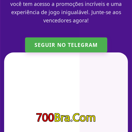
você tem acesso a promoções incríveis e uma
experiência de jogo inigualável. Junte-se aos
vencedores agora!
SEGUIR NO TELEGRAM