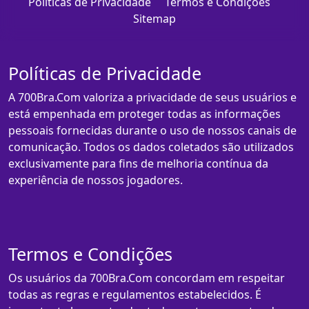
Políticas de Privacidade
Termos e Condições
Sitemap
Políticas de Privacidade
A 700Bra.Com valoriza a privacidade de seus usuários e
está empenhada em proteger todas as informações
pessoais fornecidas durante o uso de nossos canais de
comunicação. Todos os dados coletados são utilizados
exclusivamente para fins de melhoria contínua da
experiência de nossos jogadores.
Termos e Condições
Os usuários da 700Bra.Com concordam em respeitar
todas as regras e regulamentos estabelecidos. É