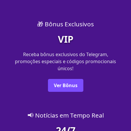
🎁 Bônus Exclusivos
VIP
Receba bônus exclusivos do Telegram,
promoções especiais e códigos promocionais
únicos!
Ver Bônus
📢 Notícias em Tempo Real
24/7