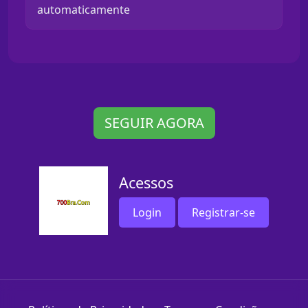
automaticamente
SEGUIR AGORA
Acessos
Login
Registrar-se