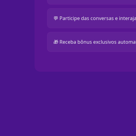
💬 Participe das conversas e interaj
🎁 Receba bônus exclusivos autom