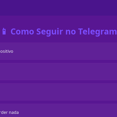
📱 Como Seguir no Telegram
ositivo
erder nada