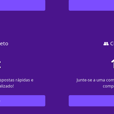
reto
👥 
t
espostas rápidas e
Junte-se a uma com
lizado!
compa
e