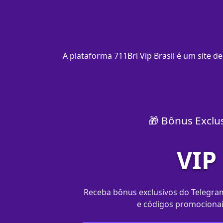
A plataforma 711Brl Vip Brasil é um site d
🎁 Bônus Exclu
VIP
Receba bônus exclusivos do Telegra
e códigos promocionai