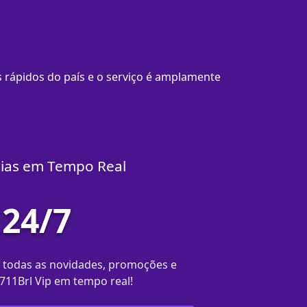
is rápidos do país e o serviço é amplamente
cias em Tempo Real
24/7
e todas as novidades, promoções e
711Brl Vip em tempo real!