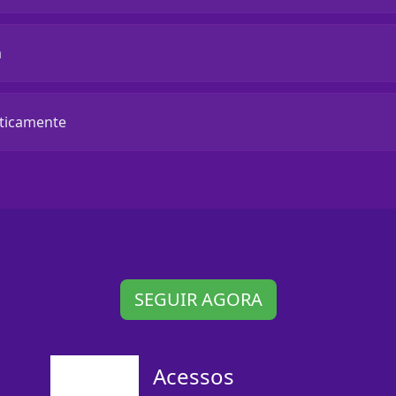
a
aticamente
SEGUIR AGORA
Acessos