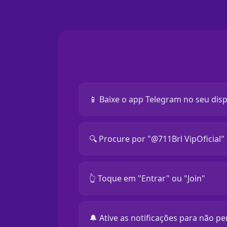
📱 Baixe o app Telegram no seu disp
🔍 Procure por "@711Brl VipOficial"
👆 Toque em "Entrar" ou "Join"
🔔 Ative as notificações para não p