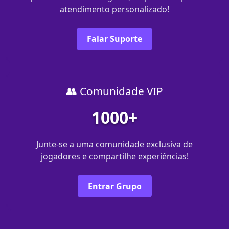
atendimento personalizado!
Falar Suporte
👥 Comunidade VIP
1000+
Junte-se a uma comunidade exclusiva de
jogadores e compartilhe experiências!
Entrar Grupo