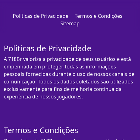
Políticas de Privacidade
Termos e Condições
Sitemap
Políticas de Privacidade
A 718Br valoriza a privacidade de seus usuários e está
empenhada em proteger todas as informações
pessoais fornecidas durante o uso de nossos canais de
comunicação. Todos os dados coletados são utilizados
exclusivamente para fins de melhoria contínua da
experiência de nossos jogadores.
Termos e Condições