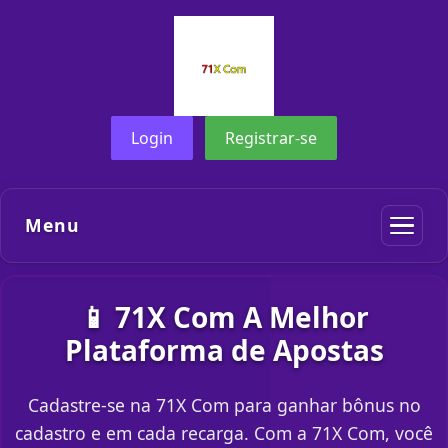
Login
Registrar-se
Menu
📱 71X Com A Melhor
Plataforma de Apostas
Cadastre-se na 71X Com para ganhar bônus no
cadastro e em cada recarga. Com a 71X Com, você