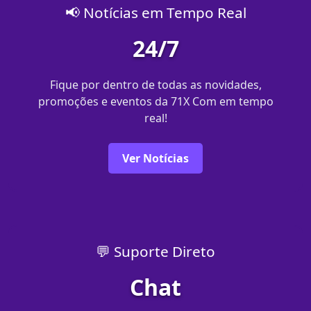
📢 Notícias em Tempo Real
24/7
Fique por dentro de todas as novidades,
promoções e eventos da 71X Com em tempo
real!
Ver Notícias
💬 Suporte Direto
Chat