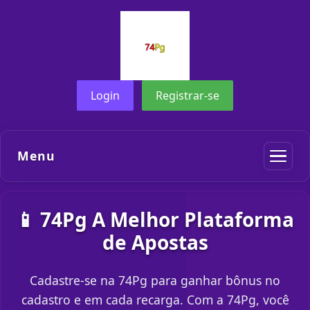
Login
Registrar-se
Menu
📱 74Pg A Melhor Plataforma
de Apostas
Cadastre-se na 74Pg para ganhar bônus no
cadastro e em cada recarga. Com a 74Pg, você