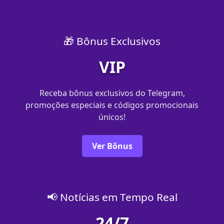
🎁 Bônus Exclusivos
VIP
Receba bônus exclusivos do Telegram,
promoções especiais e códigos promocionais
únicos!
Ver Bônus
📢 Notícias em Tempo Real
24/7