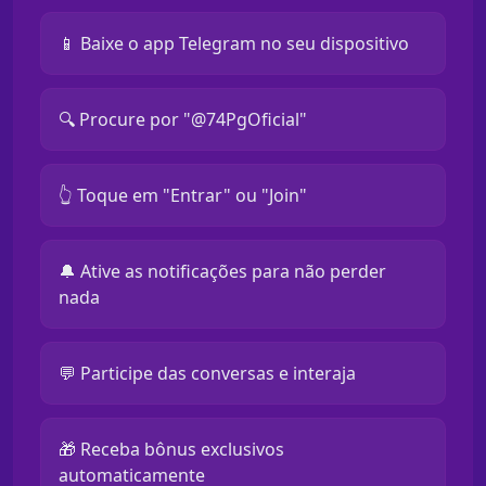
📱 Baixe o app Telegram no seu dispositivo
🔍 Procure por "@74PgOficial"
👆 Toque em "Entrar" ou "Join"
🔔 Ative as notificações para não perder
nada
💬 Participe das conversas e interaja
🎁 Receba bônus exclusivos
automaticamente