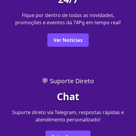
Fique por dentro de todas as novidades,
promoções e eventos da 74Pg em tempo real!
Ver Notícias
💬 Suporte Direto
Chat
Suporte direto via Telegram, respostas rápidas e
atendimento personalizado!