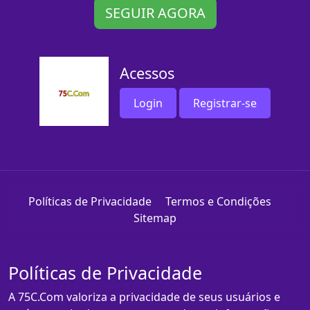
SEGUIR AGORA
Acessos
Login
Registrar-se
Políticas de Privacidade
Termos e Condições
Sitemap
Políticas de Privacidade
A 75C.Com valoriza a privacidade de seus usuários e