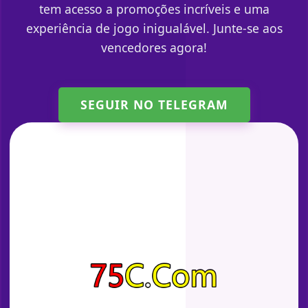
tem acesso a promoções incríveis e uma
experiência de jogo inigualável. Junte-se aos
vencedores agora!
SEGUIR NO TELEGRAM