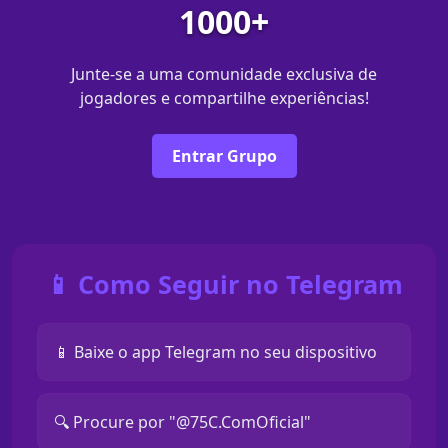
1000+
Junte-se a uma comunidade exclusiva de
jogadores e compartilhe experiências!
Entrar Grupo
📱 Como Seguir no Telegram
📱 Baixe o app Telegram no seu dispositivo
🔍 Procure por "@75C.ComOficial"