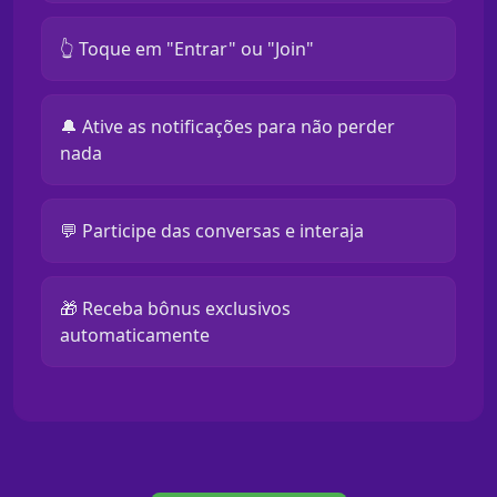
👆 Toque em "Entrar" ou "Join"
🔔 Ative as notificações para não perder
nada
💬 Participe das conversas e interaja
🎁 Receba bônus exclusivos
automaticamente