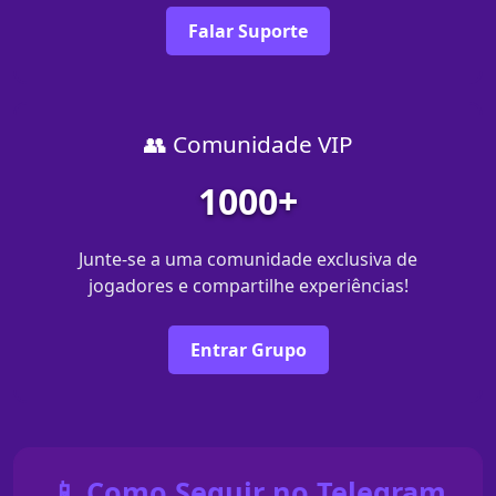
Falar Suporte
👥 Comunidade VIP
1000+
Junte-se a uma comunidade exclusiva de
jogadores e compartilhe experiências!
Entrar Grupo
📱 Como Seguir no Telegram